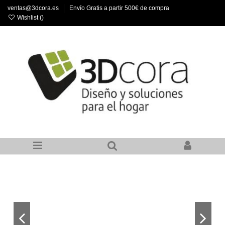
ventas@3dcora.es
Envío Gratis a partir 500€ de compra
Wishlist (
)