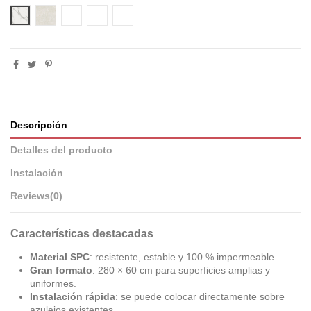
Calacatta Marble
Breeze beige
Opulent Gold
Lightining Grey
Riben Slate
Descripción
Detalles del producto
Instalación
Reviews
(0)
Características destacadas
Material SPC
: resistente, estable y 100 % impermeable.
Gran formato
: 280 × 60 cm para superficies amplias y
uniformes.
Instalación rápida
: se puede colocar directamente sobre
azulejos existentes.