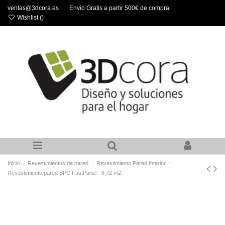
ventas@3dcora.es
Envío Gratis a partir 500€ de compra
Wishlist (
)
Inicio
Revestimientos de pared
Revestimiento Pared Interior
Revestimiento pared SPC FastPanel - 6,72 m2